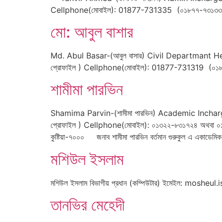
Cellphone(মোবাইল): 01877-731335 (০১৮৭৭-৭৩১৩৩৫) Postal 
মো: আবুল বাশার
Md. Abul Basar-(আবুল বাসার) Civil Departmant He
প্রোফাইল ) Cellphone(মোবাইল): 01877-731319 (০১৮৭৭-৭৩১৩
শামীমা পারভিন
Shamima Parvin-(শামীমা পারভিন) Academic Inchar
প্রোফাইল ) Cellphone(মোবাইল): ০১৩২২-৮৩১৭২৪ অথবা ০১৮৭৭-
কুষ্টিয়া-৭০০০ জনাব শামীমা পারভিন বর্তমান গুরুকুল এ একাডে
মশিউল ইসলাম
মশিউল ইসলাম বিভাগীয় প্রধান (কম্পিউটার) ইমেইল: mo
তানভির মেহেদী