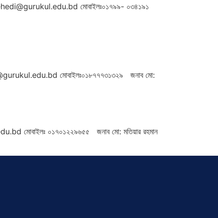
.mehedi@gurukul.edu.bd মোবাইলঃ০১৭৯৯- ০৩৪১৯১
m@gurukul.edu.bd মোবাইলঃ০১৮৭৭৭৩১৩২৯ জনাব মো:
edu.bd মোবাইলঃ ০১৭০১২২৯৬৫৫ জনাব মো: মতিয়ার রহমান