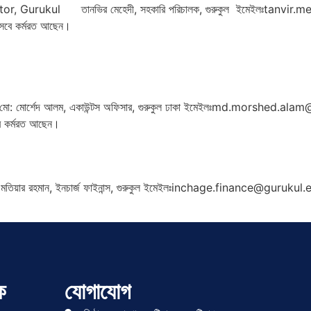
, Gurukul তানভির মেহেদী, সহকারি পরিচালক, গুরুকুল ইমেইলঃtanvir
হিসেবে কর্মরত আছেন।
মোর্শেদ আলম, একাউন্টস অফিসার, গুরুকুল ঢাকা ইমেইলঃmd.morshed.ala
বে কর্মরত আছেন।
র রহমান, ইনচার্জ ফাইনান্স, গুরুকুল ইমেইলঃinchage.finance@gurukul.
ক
যোগাযোগ