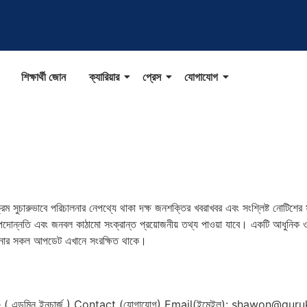
শিক্ষার্থী জোন
ক্যারিয়ার
প্রেস
যোগাযোগ
ম সুচারুভাবে পরিচালনার নেপথ্যে থাকা দক্ষ জনশক্তির খবরাখবর এবং সংশ্লিষ্ট নোটিশের স
, পদোন্নতি এবং জনবল কাঠামো সংক্রান্ত প্রয়োজনীয় তথ্য পাওয়া যাবে। একটি আধুনিক ও মা
্থাপনার সকল আপডেট এখানে সংরক্ষিত থাকে।
ডমিন ইনচার্জ ) Contact (যোগাযোগ) Email(ইমেইল): shawon@guruku